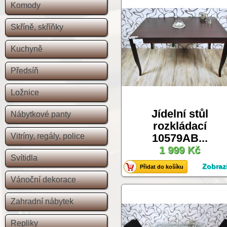
Komody
Skříně, skříňky
Kuchyně
Předsíň
Ložnice
Jídelní stůl
Nábytkové panty
rozkládací
Vitríny, regály, police
10579AB...
1 999 Kč
Svítidla
Zobrazi
Přidat do košíku
Vánoční dekorace
Zahradní nábytek
Repliky