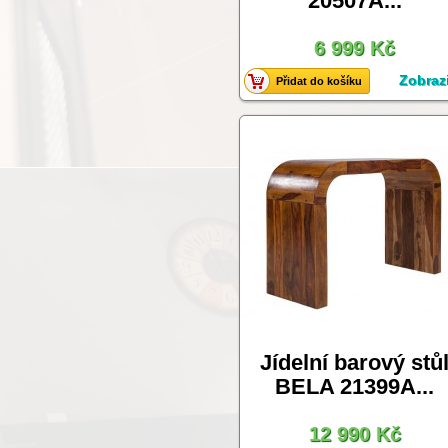
20507A...
6 999 Kč
Zobrazi
Přidat do košíku
Jídelní barový stů
BELA 21399A...
12 990 Kč