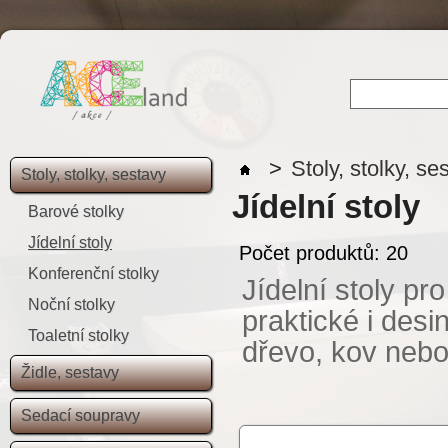
>
Stoly, stolky, se
Stoly, stolky, sestavy
Jídelní stoly
Barové stolky
Jídelní stoly
Počet produktů: 20
Konferenční stolky
Jídelní stoly pr
Noční stolky
praktické i desi
Toaletní stolky
dřevo, kov nebo
Židle, sestavy
Sedací soupravy