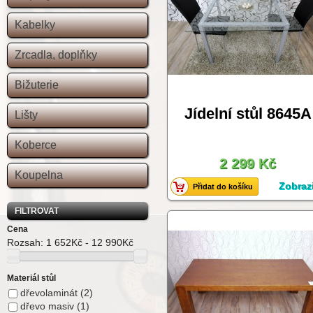
Kabelky
Zrcadla, doplňky
Bižuterie
Jídelní stůl 8645A
Lišty
Koberce
2 299 Kč
Koupelna
Zobrazi
Přidat do košíku
FILTROVAT
Cena
Rozsah:
1 652Kč - 12 990Kč
Materiál stůl
dřevolaminát
(2)
dřevo masiv
(1)