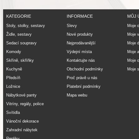
KATEGORIE
INFORMACE
MŮJ 
Stoly, stolky, sestavy
Slevy
Moje 
Židle, sestavy
Nové produkty
Moje v
Sedací soupravy
Nejprodávanější
Moje d
Komody
Výdejní místa
Moje 
Skříně, skříňky
Kontaktujte nás
Moje o
Kuchyně
Obchodní podmínky
Moje 
Předsíň
Proč právě u nás
Ložnice
Platební podmínky
Nábytkové panty
Mapa webu
Vitríny, regály, police
Svítidla
Vánoční dekorace
Zahradní nábytek
Repliky