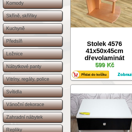
Komody
Skříně, skříňky
Kuchyně
Předsíň
Stolek 4576
41x50x45cm
Ložnice
dřevolaminát
599 Kč
Nábytkové panty
Zobrazi
Přidat do košíku
Vitríny, regály, police
Svítidla
Vánoční dekorace
Zahradní nábytek
Repliky