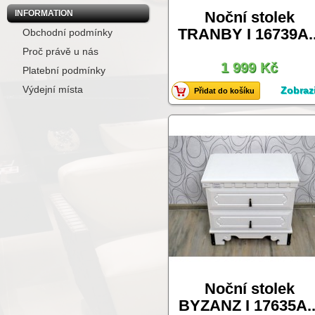
Noční stolek
INFORMATION
TRANBY I 16739A..
Obchodní podmínky
Proč právě u nás
1 999 Kč
Platební podmínky
Výdejní místa
Zobrazi
Přidat do košíku
Noční stolek
BYZANZ I 17635A..