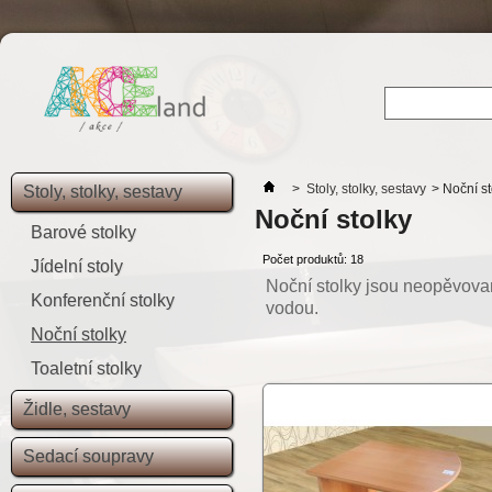
>
Stoly, stolky, sestavy
>
Noční st
Stoly, stolky, sestavy
Noční stolky
Barové stolky
Počet produktů: 18
Jídelní stoly
Noční stolky jsou neopěvovan
Konferenční stolky
vodou.
Noční stolky
Toaletní stolky
Židle, sestavy
Sedací soupravy