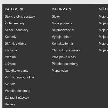
KATEGORIE
INFORMACE
MŮJ 
Stoly, stolky, sestavy
Slevy
Moje 
Židle, sestavy
Nové produkty
Moje v
Sedací soupravy
Nejprodávanější
Moje d
Komody
Výdejní místa
Moje 
Skříně, skříňky
Kontaktujte nás
Moje o
Kuchyně
Obchodní podmínky
Moje 
Předsíň
Proč právě u nás
Ložnice
Platební podmínky
Nábytkové panty
Mapa webu
Vitríny, regály, police
Svítidla
Vánoční dekorace
Zahradní nábytek
Repliky