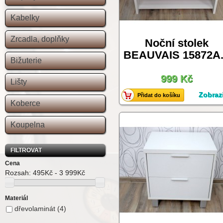
Kabelky
Zrcadla, doplňky
Noční stolek
BEAUVAIS 15872A.
Bižuterie
999 Kč
Lišty
Zobrazi
Přidat do košíku
Koberce
Koupelna
FILTROVAT
Cena
Rozsah:
495Kč - 3 999Kč
Materiál
dřevolaminát
(4)